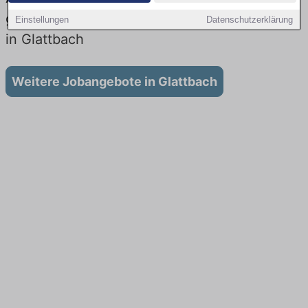
gibt es keine Stellenangebote für Ausbildung
Einstellungen
Datenschutzerklärung
in Glattbach
Weitere Jobangebote in Glattbach