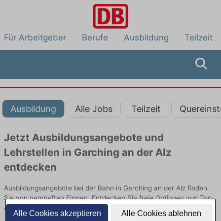
Für Arbeitgeber
Berufe
Ausbildung
Teilzeit
Ausbildung
Alle Jobs
Teilzeit
Quereinst
Jetzt Ausbildungsangebote und
Lehrstellen in Garching an der Alz
entdecken
Ausbildungsangebote bei der Bahn in Garching an der Alz finden
Sie von namhaften Firmen. Entdecken Sie freie Optionen von Top-
Arbeitgebern und bewerben Sie sich noch heute.
Alle Cookies akzeptieren
Alle Cookies ablehnen