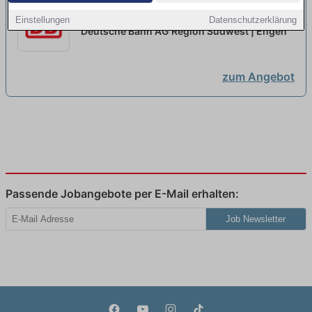
Ausbildung Zugverkehrssteuerer
Einstellungen
Datenschutzerklärung
2026 (w/m/d)
neu
Deutsche Bahn AG Region Südwest | Engen
zum Angebot
Passende Jobangebote per E-Mail erhalten:
Job Newsletter