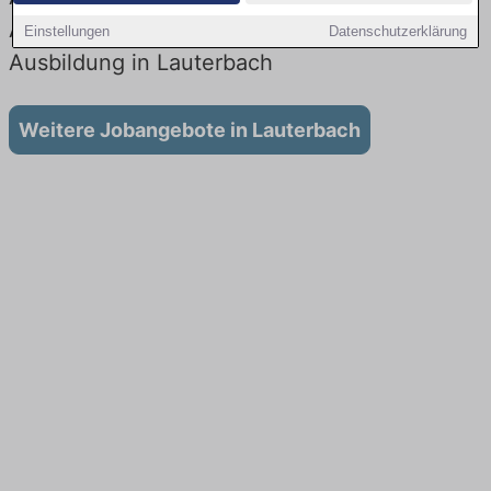
Aktuell gibt es keine Stellenangebote für
Einstellungen
Datenschutzerklärung
Ausbildung in Lauterbach
Weitere Jobangebote in Lauterbach