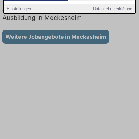
Aktuell gibt es keine Stellenangebote für
Einstellungen
Datenschutzerklärung
Ausbildung in Meckesheim
Weitere Jobangebote in Meckesheim