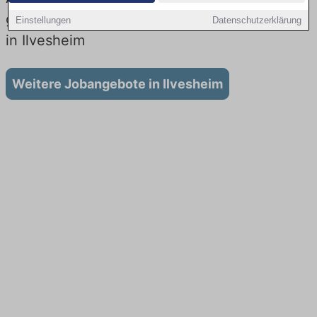
gibt es keine Stellenangebote für Ausbildung
Einstellungen
Datenschutzerklärung
in Ilvesheim
Weitere Jobangebote in Ilvesheim