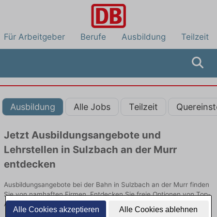
Für Arbeitgeber
Berufe
Ausbildung
Teilzeit
Ausbildung
Alle Jobs
Teilzeit
Quereinst
Jetzt Ausbildungsangebote und
Lehrstellen in Sulzbach an der Murr
entdecken
Ausbildungsangebote bei der Bahn in Sulzbach an der Murr finden
Sie von namhaften Firmen. Entdecken Sie freie Optionen von Top-
Arbeitgebern und bewerben Sie sich noch heute.
Alle Cookies akzeptieren
Alle Cookies ablehnen