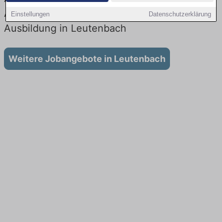
Aktuell gibt es keine Stellenangebote für
Einstellungen
Datenschutzerklärung
Ausbildung in Leutenbach
Weitere Jobangebote in Leutenbach