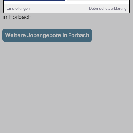
gibt es keine Stellenangebote für Ausbildung
Einstellungen
Datenschutzerklärung
in Forbach
Weitere Jobangebote in Forbach