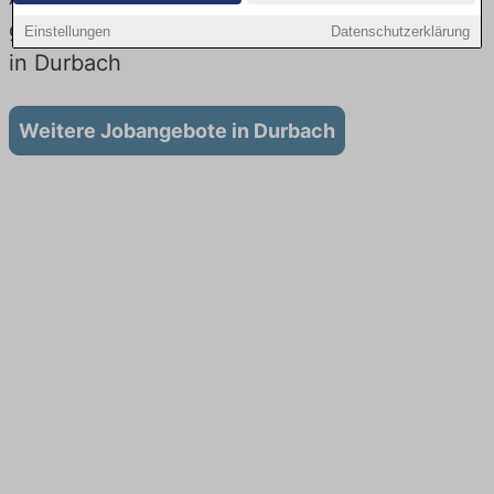
gibt es keine Stellenangebote für Ausbildung
Einstellungen
Datenschutzerklärung
in Durbach
Weitere Jobangebote in Durbach