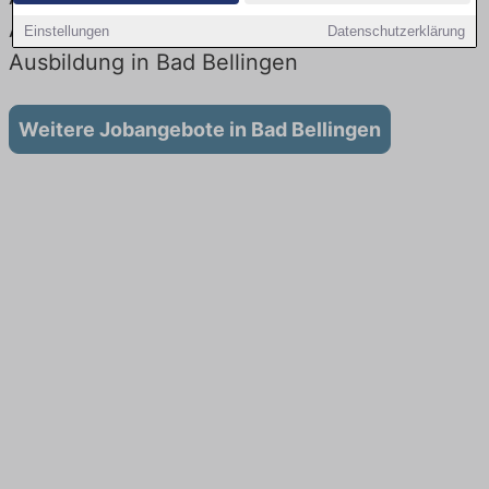
Aktuell gibt es keine Stellenangebote für
Einstellungen
Datenschutzerklärung
Ausbildung in Bad Bellingen
Weitere Jobangebote in Bad Bellingen