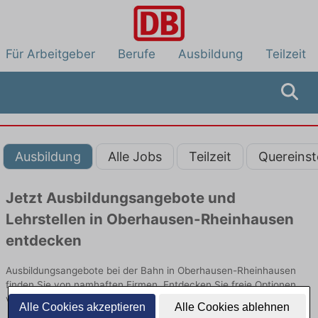
Für Arbeitgeber
Berufe
Ausbildung
Teilzeit
Ausbildung
Alle Jobs
Teilzeit
Quereinst
Jetzt Ausbildungsangebote und
Lehrstellen in Oberhausen-Rheinhausen
entdecken
Ausbildungsangebote bei der Bahn in Oberhausen-Rheinhausen
finden Sie von namhaften Firmen. Entdecken Sie freie Optionen
von Top-Arbeitgebern und bewerben Sie sich noch heute.
Alle Cookies akzeptieren
Alle Cookies ablehnen