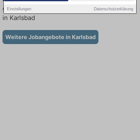
gibt es keine Stellenangebote für Ausbildung
Einstellungen
Datenschutzerklärung
in Karlsbad
Weitere Jobangebote in Karlsbad