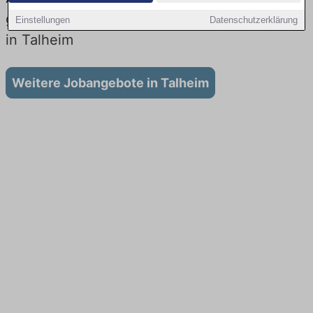
gibt es keine Stellenangebote für Ausbildung
Einstellungen
Datenschutzerklärung
in Talheim
Weitere Jobangebote in Talheim