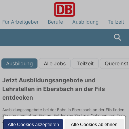
Für Arbeitgeber
Berufe
Ausbildung
Teilzeit
Ausbildung
Alle Jobs
Teilzeit
Quereinst
Jetzt Ausbildungsangebote und
Lehrstellen in Ebersbach an der Fils
entdecken
Ausbildungsangebote bei der Bahn in Ebersbach an der Fils finden
Sie von namhaften Firmen. Entdecken Sie freie Optionen von Top-
Arbeitgebern und bewerben Sie sich noch heute.
Alle Cookies akzeptieren
Alle Cookies ablehnen