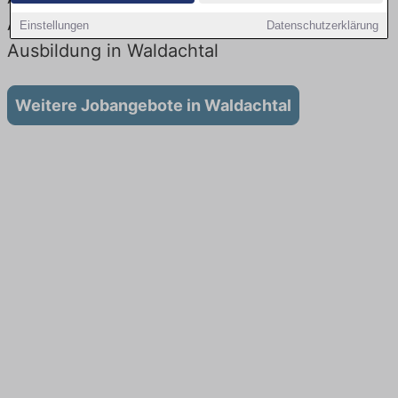
Aktuell gibt es keine Stellenangebote für
Einstellungen
Datenschutzerklärung
Ausbildung in Waldachtal
Weitere Jobangebote in Waldachtal