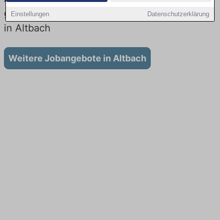
gibt es keine Stellenangebote für Ausbildung
Einstellungen
Datenschutzerklärung
in Altbach
Weitere Jobangebote in Altbach