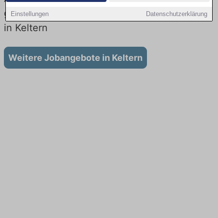
gibt es keine Stellenangebote für Ausbildung
Einstellungen
Datenschutzerklärung
in Keltern
Weitere Jobangebote in Keltern