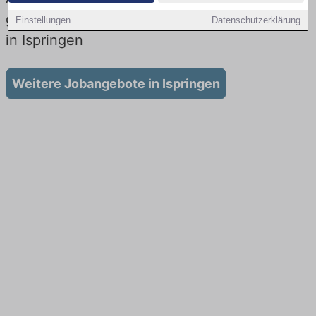
gibt es keine Stellenangebote für Ausbildung
Einstellungen
Datenschutzerklärung
in Ispringen
Weitere Jobangebote in Ispringen