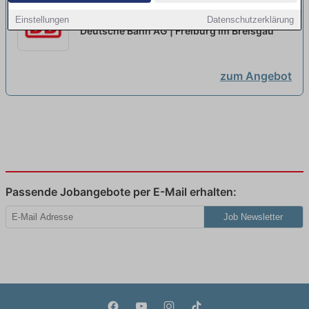
Deine Ausbildung@DB + Chance
Einstellungen
Datenschutzerklärung
auf ein Gaming Stipendium
neu
Deutsche Bahn AG | Freiburg im Breisgau
zum Angebot
Passende Jobangebote per E-Mail erhalten:
Job Newsletter