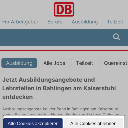
Für Arbeitgeber
Berufe
Ausbildung
Teilzeit
Ausbildung
Alle Jobs
Teilzeit
Quereinst
Jetzt Ausbildungsangebote und
Lehrstellen in Bahlingen am Kaiserstuhl
entdecken
Ausbildungsangebote bei der Bahn in Bahlingen am Kaiserstuhl
finden Sie von namhaften Firmen. Entdecken Sie freie Optionen
von Top-Arbeitgebern und bewerben Sie sich noch heute.
Alle Cookies akzeptieren
Alle Cookies ablehnen