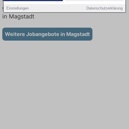
gibt es keine Stellenangebote für Ausbildung
Einstellungen
Datenschutzerklärung
in Magstadt
Weitere Jobangebote in Magstadt