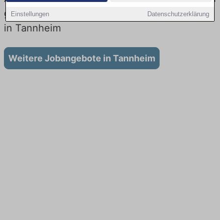
gibt es keine Stellenangebote für Ausbildung
Einstellungen
Datenschutzerklärung
in Tannheim
Weitere Jobangebote in Tannheim