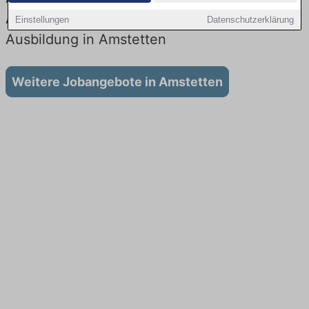
Aktuell gibt es keine Stellenangebote für
Einstellungen
Datenschutzerklärung
Ausbildung in Amstetten
Weitere Jobangebote in Amstetten