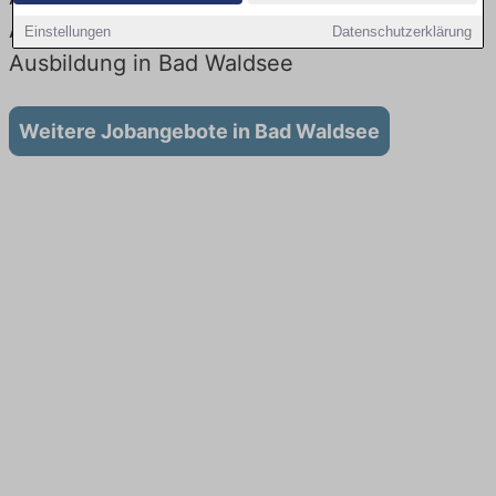
Aktuell gibt es keine Stellenangebote für
Einstellungen
Datenschutzerklärung
Ausbildung in Bad Waldsee
Weitere Jobangebote in Bad Waldsee