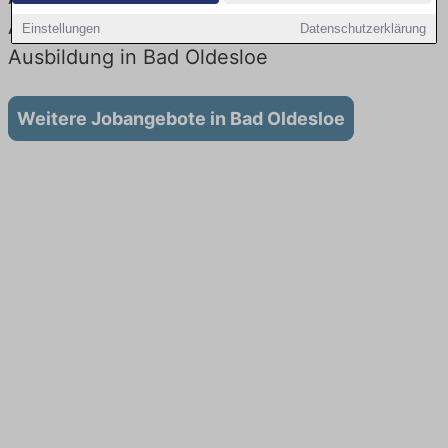
Aktuell gibt es keine Stellenangebote für
Einstellungen
Datenschutzerklärung
Ausbildung in Bad Oldesloe
Weitere Jobangebote in Bad Oldesloe