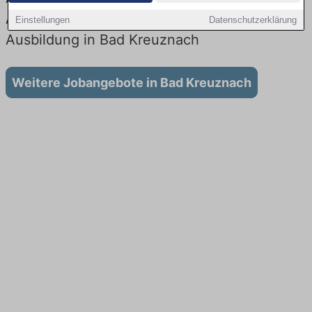
Aktuell gibt es keine Stellenangebote für
Einstellungen
Datenschutzerklärung
Ausbildung in Bad Kreuznach
Weitere Jobangebote in Bad Kreuznach