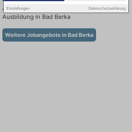
Aktuell gibt es keine Stellenangebote für
Einstellungen
Datenschutzerklärung
Ausbildung in Bad Berka
Weitere Jobangebote in Bad Berka