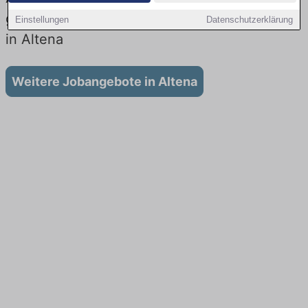
gibt es keine Stellenangebote für Ausbildung
Einstellungen
Datenschutzerklärung
in Altena
Weitere Jobangebote in Altena