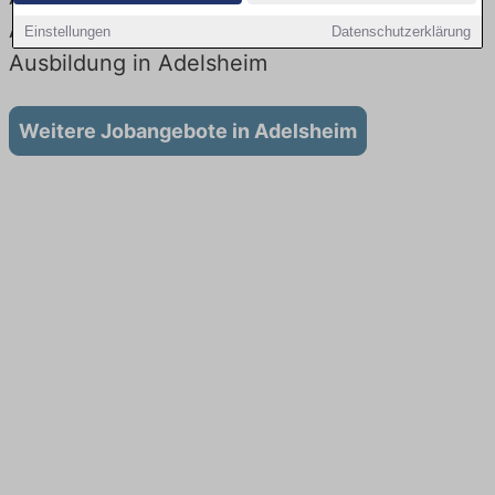
Aktuell gibt es keine Stellenangebote für
Einstellungen
Datenschutzerklärung
Ausbildung in Adelsheim
Weitere Jobangebote in Adelsheim